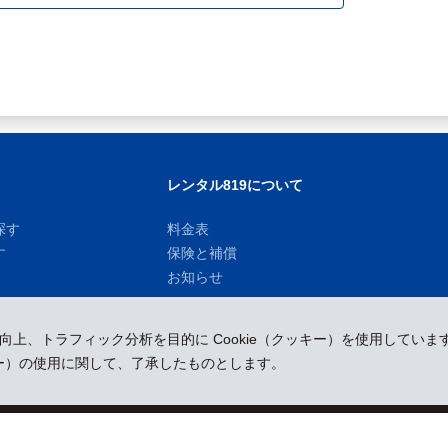
レンタル819について
探す
料金表
す
保険と補償
お知らせ
性向上、トラフィック分析を目的に Cookie（クッキー）を使用していま
ッキー）の使用に関して、了承したものとします。
運営会社
採用情報
プレスリリース