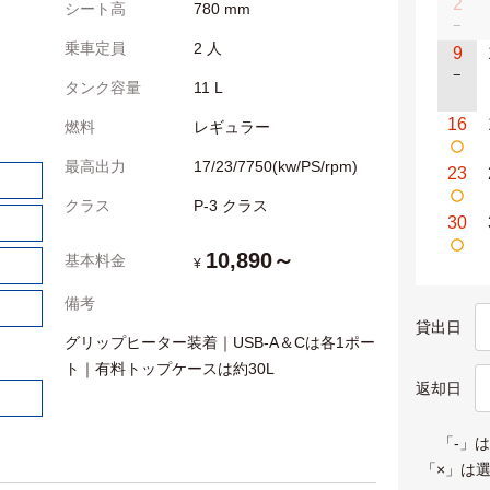
2
シート高
780 mm
−
乗車定員
2 人
9
−
タンク容量
11 L
16
燃料
レギュラー
最高出力
17/23/7750(kw/PS/rpm)
23
クラス
P-3 クラス
30
10,890～
基本料金
¥
備考
貸出日
グリップヒーター装着｜USB-A＆Cは各1ポー
ト｜有料トップケースは約30L
返却日
「-」
「×」は