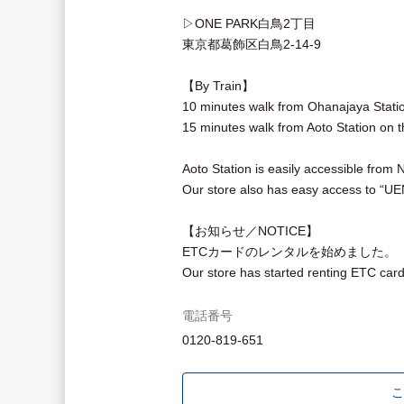
▷ONE PARK白鳥2丁目
東京都葛飾区白鳥2-14-9
【By Train】
10 minutes walk from Ohanajaya Statio
15 minutes walk from Aoto Station on t
Aoto Station is easily accessible from 
Our store also has easy access to 
【お知らせ／NOTICE】
ETCカードのレンタルを始めました。
Our store has started renting ETC card
電話番号
0120-819-651
こ