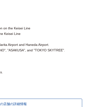
n on the Keisei Line
he Keisei Line
Narita Airport and Haneda Airport.
“UENO", "ASAKUSA", and "TOKYO SKYTREE".
s.
の店舗の詳細情報