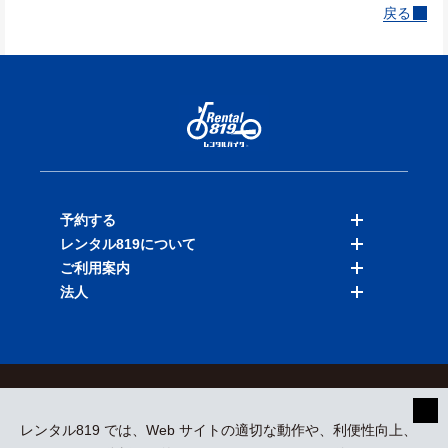
戻る
予約する
レンタル819について
バイクを探す
ご利用案内
店舗を探す
料金表
法人
予約履歴
保険と補償
ご利用ガイド
お知らせ
よくある質問
法人向けサービス
加盟ご希望の方
会員規約
プライバシーポリシー
貸渡約款
特定商取引
運営会社
レンタル819 では、Web サイトの適切な動作や、利便性向上、
採用情報
プレスリリース