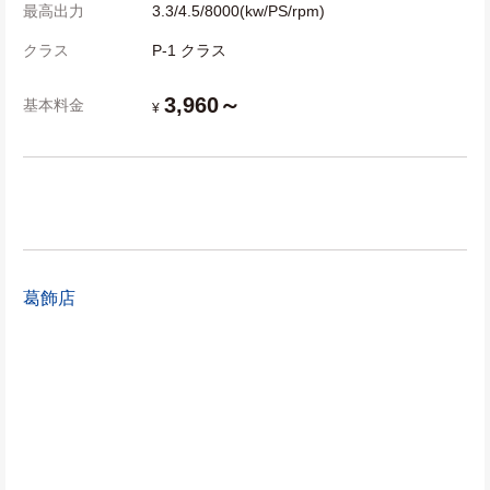
最高出力
3.3/4.5/8000(kw/PS/rpm)
クラス
P-1 クラス
3,960～
基本料金
¥
葛飾店