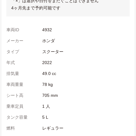
「×」は選択や日付をまたぐことはできません
4ヶ月先まで予約可能です
車両ID
4932
メーカー
ホンダ
タイプ
スクーター
年式
2022
排気量
49.0 cc
車両重量
78 kg
シート高
705 mm
乗車定員
1 人
タンク容量
5 L
燃料
レギュラー