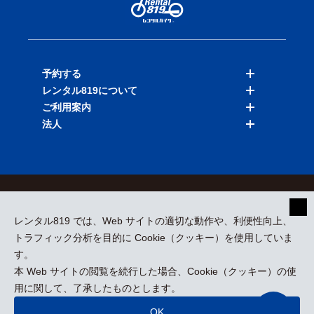
予約する
レンタル819について
バイクを探す
ご利用案内
店舗を探す
料金表
法人
予約履歴
保険と補償
ご利用ガイド
お知らせ
よくある質問
法人向けサービス
加盟ご希望の方
会員規約
プライバシーポリシー
貸渡約款
特定商取引
運営会社
レンタル819 では、Web サイトの適切な動作や、利便性向上、
採用情報
プレスリリース
トラフィック分析を目的に Cookie（クッキー）を使用していま
す。
本 Web サイトの閲覧を続行した場合、Cookie（クッキー）の使
kizuki Rental Service © All Rights Reserved.
用に関して、了承したものとします。
OK