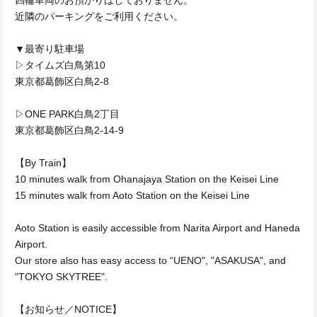
近隣のパーキングをご利用ください。
▼最寄り駐車場
▷タイムズ白鳥第10
東京都葛飾区白鳥2-8
▷ONE PARK白鳥2丁目
東京都葛飾区白鳥2-14-9
【By Train】
10 minutes walk from Ohanajaya Station on the Keisei Line
15 minutes walk from Aoto Station on the Keisei Line
Aoto Station is easily accessible from Narita Airport and Haneda
Airport.
Our store also has easy access to “UENO", "ASAKUSA", and
"TOKYO SKYTREE".
【お知らせ／NOTICE】