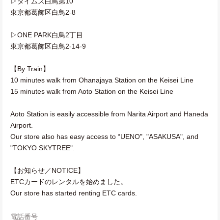
▷タイムズ白鳥第10
東京都葛飾区白鳥2-8
▷ONE PARK白鳥2丁目
東京都葛飾区白鳥2-14-9
【By Train】
10 minutes walk from Ohanajaya Station on the Keisei Line
15 minutes walk from Aoto Station on the Keisei Line
Aoto Station is easily accessible from Narita Airport and Haneda
Airport.
Our store also has easy access to “UENO", "ASAKUSA", and
"TOKYO SKYTREE".
【お知らせ／NOTICE】
ETCカードのレンタルを始めました。
Our store has started renting ETC cards.
電話番号