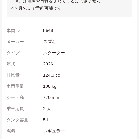
「×」は選択や日付をまたぐことはできません
4ヶ月先まで予約可能です
車両ID
8648
メーカー
スズキ
タイプ
スクーター
年式
2026
排気量
124.0 cc
車両重量
108 kg
シート高
770 mm
乗車定員
2 人
タンク容量
5 L
燃料
レギュラー