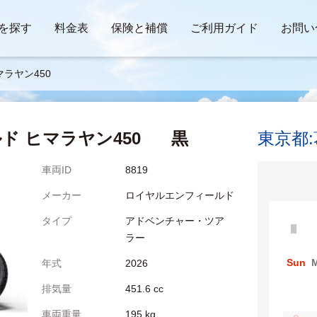
を探す
料金表
保険と補償
ご利用ガイド
お問い
ラヤン450
ド ヒマラヤン450
黒
東京都
車両ID
8819
メーカー
ロイヤルエンフィールド
タイプ
アドベンチャー・ツア
ラー
Sun
年式
2026
排気量
451.6 cc
車両重量
195 kg