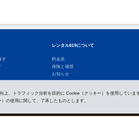
レンタル819について
探す
料金表
す
保険と補償
お知らせ
性向上、トラフィック分析を目的に Cookie（クッキー）を使用していま
ッキー）の使用に関して、了承したものとします。
運営会社
採用情報
プレスリリース