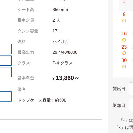
2
−
シート高
850 mm
9
乗車定員
2 人
タンク容量
17 L
16
燃料
ハイオク
23
最高出力
29.4/40/8000
30
クラス
P-4 クラス
13,860～
基本料金
¥
貸出日
備考
トップケース容量：約30L
返却日
「-」
「×」は