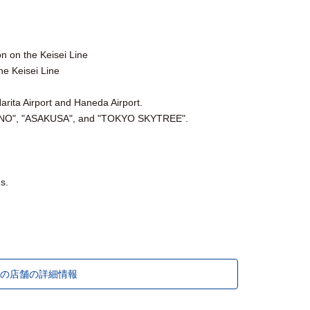
n on the Keisei Line
he Keisei Line
Narita Airport and Haneda Airport.
“UENO", "ASAKUSA", and "TOKYO SKYTREE".
s.
の店舗の詳細情報