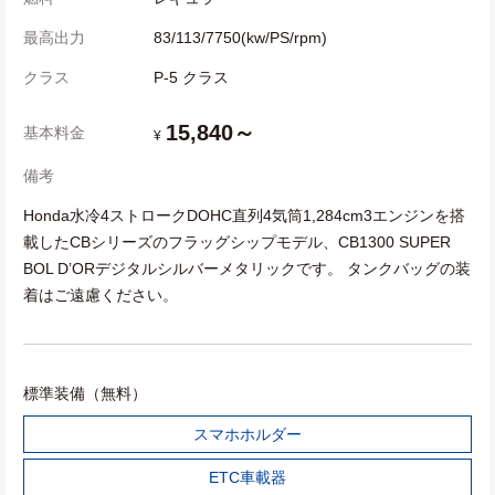
最高出力
83/113/7750(kw/PS/rpm)
クラス
P-5 クラス
15,840～
基本料金
¥
備考
Honda水冷4ストロークDOHC直列4気筒1,284cm3エンジンを搭
載したCBシリーズのフラッグシップモデル、CB1300 SUPER
BOL D’ORデジタルシルバーメタリックです。 タンクバッグの装
着はご遠慮ください。
標準装備（無料）
スマホホルダー
ETC車載器