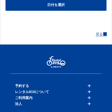
日付を選択
戻る
予約する
レンタル819について
バイクを探す
ご利用案内
店舗を探す
料金表
法人
予約履歴
保険と補償
ご利用ガイド