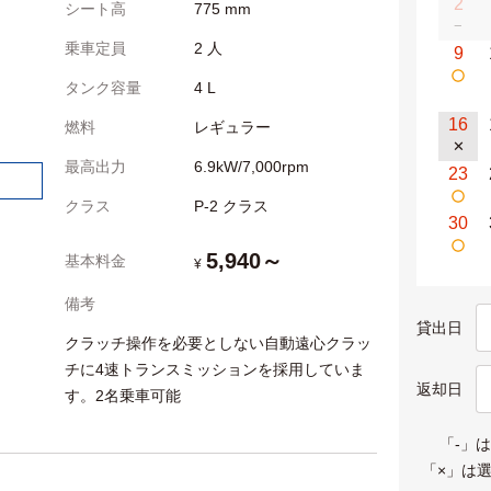
2
シート高
775 mm
−
乗車定員
2 人
9
タンク容量
4 L
16
燃料
レギュラー
✕
最高出力
6.9kW/7,000rpm
23
クラス
P-2 クラス
30
5,940～
基本料金
¥
備考
貸出日
クラッチ操作を必要としない自動遠心クラッ
チに4速トランスミッションを採用していま
返却日
す。2名乗車可能
「-」
「×」は