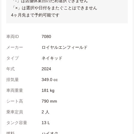
「-」は店舗休業日のため選択できません
「×」は選択や日付をまたぐことはできません
4ヶ月先まで予約可能です
車両ID
7080
メーカー
ロイヤルエンフィールド
タイプ
ネイキッド
年式
2024
排気量
349.0 cc
車両重量
181 kg
シート高
790 mm
乗車定員
2 人
タンク容量
13 L
燃料
ハイオク