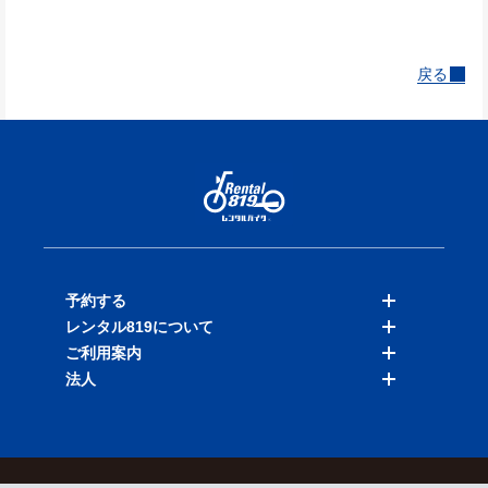
戻る
予約する
レンタル819について
バイクを探す
ご利用案内
店舗を探す
料金表
法人
予約履歴
保険と補償
ご利用ガイド
お知らせ
よくある質問
法人向けサービス
加盟ご希望の方