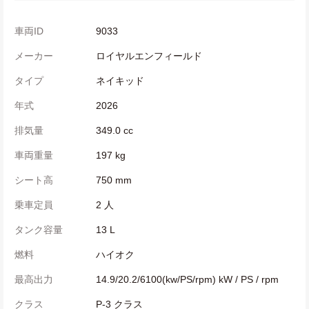
車両ID
9033
メーカー
ロイヤルエンフィールド
タイプ
ネイキッド
年式
2026
排気量
349.0 cc
車両重量
197 kg
シート高
750 mm
乗車定員
2 人
タンク容量
13 L
燃料
ハイオク
最高出力
14.9/20.2/6100(kw/PS/rpm) kW / PS / rpm
クラス
P-3 クラス