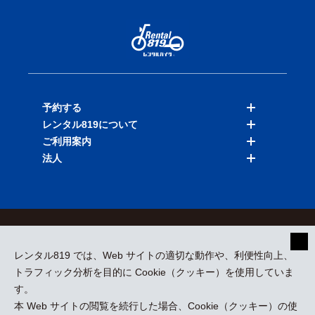
予約する
レンタル819について
バイクを探す
ご利用案内
店舗を探す
料金表
法人
予約履歴
保険と補償
ご利用ガイド
お知らせ
よくある質問
法人向けサービス
加盟ご希望の方
会員規約
プライバシーポリシー
貸渡約款
特定商取引
運営会社
レンタル819 では、Web サイトの適切な動作や、利便性向上、
採用情報
プレスリリース
トラフィック分析を目的に Cookie（クッキー）を使用していま
す。
本 Web サイトの閲覧を続行した場合、Cookie（クッキー）の使
kizuki Rental Service © All Rights Reserved.