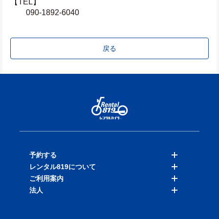
【TEL】
　　090-1892-6040
戻る
予約する
レンタル819について
バイクを探す
ご利用案内
店舗を探す
料金表
法人
予約履歴
保険と補償
ご利用ガイド
お知らせ
よくある質問
法人向けサービス