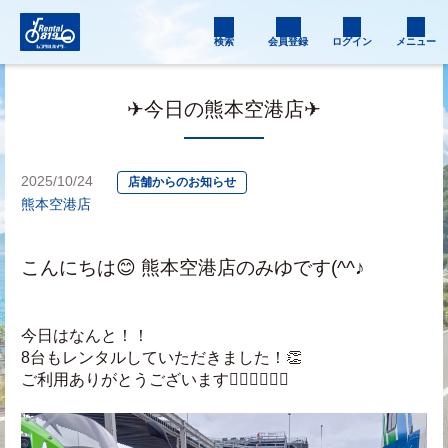
検索
会員登録
ログイン
メニュー
✈今日の熊本空港店✈
2025/10/24
店舗からのお知らせ
熊本空港店
こんにちは😊 熊本空港店のみゆです(^^♪
今日はなんと！！
8台もレンタルしていただきました！👏
ご利用ありがとうございます🙇🏻‍♀️🙇🏻‍♂️