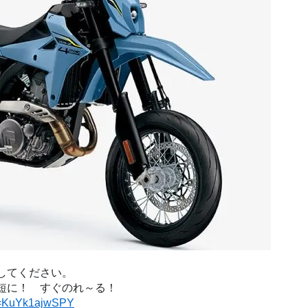
してください。
短に！　すぐのれ～る！
?v=KuYk1ajwSPY