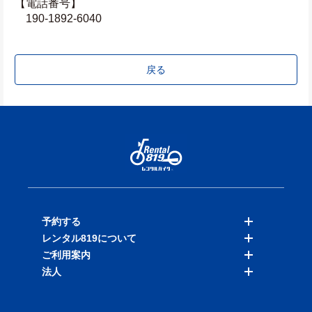
【電話番号】
　190-1892-6040
戻る
予約する
レンタル819について
バイクを探す
ご利用案内
店舗を探す
料金表
法人
予約履歴
保険と補償
ご利用ガイド
お知らせ
よくある質問
法人向けサービス