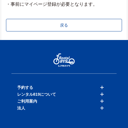
・事前にマイページ登録が必要となります。
戻る
予約する
レンタル819について
バイクを探す
ご利用案内
店舗を探す
料金表
法人
予約履歴
保険と補償
ご利用ガイド
お知らせ
よくある質問
法人向けサービス
加盟ご希望の方