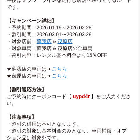
午後は
フラワーライン
を走行し店舗へ戻ってくるルート
です。
【キャンペーン詳細】
・予約期間：2026.01.19～2026.02.28
・割引期間：2026.02.01〜2026.02.28
・対象店舗：
蘇我店
 & 
茂原店
・対象車両：蘇我店 & 茂原店の全車両
・割引内容：レンタル基本料金より15％OFF
★蘇我店の車両は➔ 
こちら
★茂原店の車両は➔ 
こちら
【割引適応方法】
ご予約時にクーポンコード【
 uypd4r 
】をご入力くださ
い。
【注意事項】
・割引の併用は不可となります。
・割引の対象は基本料金のみとなり、車両補償・オプ
ション品は対象外です。