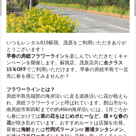
いつもレンタル819蘇我、茂原をご利用いただきありが
とうございます！
早春の房総フラワーライン
を楽しんでいただきたくキャ
ンペーンを開催します。蘇我店、茂原店共に
全クラス
15％OFF
でご利用いただけます。早春の房総半島で一足
先に春を感じてみませんか？
フラワーラインとは？
房総半島先端部の海岸沿いに走る道路沿いに花が植えら
れ、房総フラワーラインと呼ばれています。館山市から
南房総市和田町までの約46km海岸沿いには、1月ごろか
ら春にかけては
菜の花をはじめポヒーなど、様々な春の
花
が咲き乱れています。おすすめルートは店舗を出発。
昼食は
海鮮
または
竹岡式ラーメン
or 
勝浦タンタンメン
。