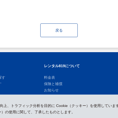
戻る
レンタル819について
探す
料金表
す
保険と補償
お知らせ
性向上、トラフィック分析を目的に Cookie（クッキー）を使用していま
ッキー）の使用に関して、了承したものとします。
運営会社
採用情報
プレスリリース