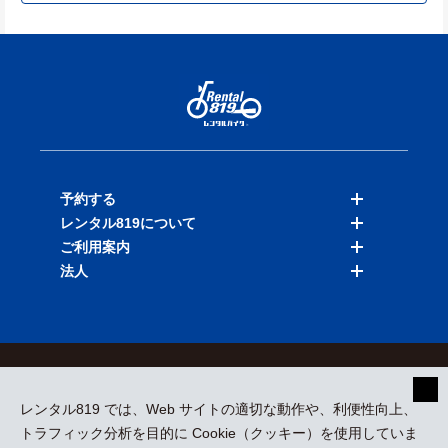
予約する
レンタル819について
バイクを探す
ご利用案内
店舗を探す
料金表
法人
予約履歴
保険と補償
ご利用ガイド
お知らせ
よくある質問
法人向けサービス
加盟ご希望の方
会員規約
プライバシーポリシー
貸渡約款
特定商取引
運営会社
レンタル819 では、Web サイトの適切な動作や、利便性向上、
採用情報
プレスリリース
トラフィック分析を目的に Cookie（クッキー）を使用していま