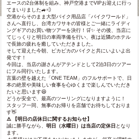
エースの2台体制を組み、神戸空港までVIPお迎えに行っ
てまいりました🚙💨
空港からそのまま大型バイク用品店「バイクワールド」
さんへ直行し、台湾カワサキの皆様とご一緒にライディ
ングギアのお買い物ツアーを決行！🛒✨ その後、当店に
てじっくりと明日の車両準備を行い、夜は近隣のホテル
で長旅の疲れを癒していただきました。
そして迎えた今朝、ピカピカのバイクと共にいよいよ出
発です！ 
今回は、当店の謝さんがアテンドとして2泊3日のツアー
にフル同行いたします。
言葉の壁を越えた「ONE TEAM」のフルサポートで、日
本の絶景や美味しい食事を心ゆくまで楽しんでいただき
たいと思います😆
どうか安全で、最高のツーリングになりますように！
スタッフ一同、無事のお帰りを店舗でお待ちしておりま
す👋
⚠️ 【明日の店休日に関するお知らせ】
誠に勝手ながら、
明日（水曜日）は当店の定休日
となり
ます。