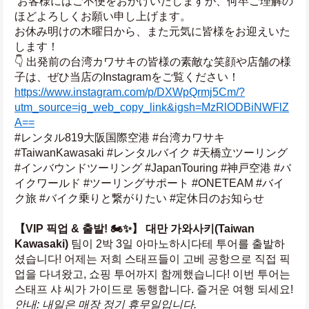
 お客様にはご不便をおかけいたしますが、何卒ご理解の
ほどよろしくお願い申し上げます。
お休み明けの木曜日から、また元気に皆様をお迎えいた
します！
👇 出発前の台湾カワサキの皆様の素敵な笑顔や店舗の様
子は、ぜひ当店のInstagramをご覧ください！ 
https://www.instagram.com/p/DXWpQrmj5Cm/?
utm_source=ig_web_copy_link&igsh=MzRlODBiNWFlZ
A==
#レンタル819大阪国際空港 #台湾カワサキ 
#TaiwanKawasaki #レンタルバイク #天橋立ツーリング 
#インバウンドツーリング #JapanTouring #神戸空港 #バ
イクワールド #ツーリングサポート #ONETEAM #バイ
ク旅 #バイク乗りと繋がりたい #定休日のお知らせ
【VIP 픽업 & 출발! 🏍️✨】
대만 가와사키(Taiwan 
Kawasaki)
 팀이 2박 3일 아마노하시다테 투어를 출발하
셨습니다! 어제는 저희 스태프들이 고베 공항으로 직접 픽
업을 다녀왔고, 쇼핑 투어까지 함께했습니다! 이번 투어는 
스태프 샤 씨가 가이드로 동행합니다. 즐거운 여행 되세요! 
안내: 내일은 매장 정기 휴무일입니다.