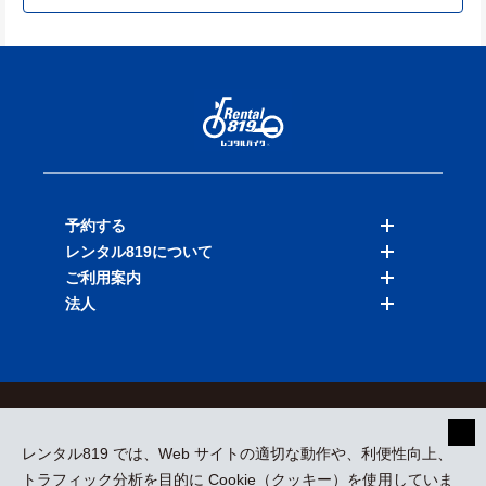
予約する
レンタル819について
バイクを探す
ご利用案内
店舗を探す
料金表
法人
予約履歴
保険と補償
ご利用ガイド
お知らせ
よくある質問
法人向けサービス
加盟ご希望の方
会員規約
プライバシーポリシー
貸渡約款
特定商取引
運営会社
レンタル819 では、Web サイトの適切な動作や、利便性向上、
採用情報
プレスリリース
トラフィック分析を目的に Cookie（クッキー）を使用していま