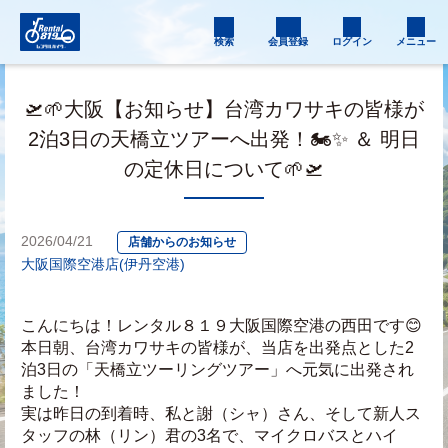
検索
会員登録
ログイン
メニュー
🛫🌱大阪【お知らせ】台湾カワサキの皆様が
2泊3日の天橋立ツアーへ出発！🏍️✨ ＆ 明日
の定休日について🌱🛫
2026/04/21
店舗からのお知らせ
大阪国際空港店(伊丹空港)
こんにちは！レンタル８１９大阪国際空港の西田です😊
本日朝、台湾カワサキの皆様が、当店を出発点とした2
泊3日の「天橋立ツーリングツアー」へ元気に出発され
ました！
実は昨日の到着時、私と謝（シャ）さん、そして新人ス
タッフの林（リン）君の3名で、マイクロバスとハイ