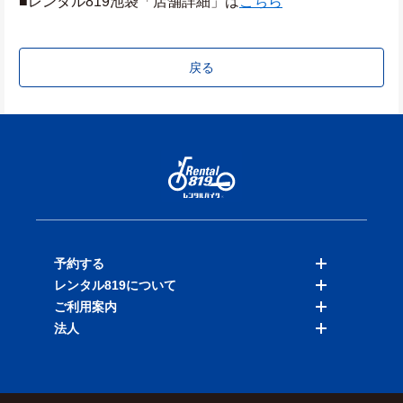
■レンタル819池袋「店舗詳細」は
こちら
戻る
予約する
レンタル819について
バイクを探す
ご利用案内
店舗を探す
料金表
法人
予約履歴
保険と補償
ご利用ガイド
お知らせ
よくある質問
法人向けサービス
加盟ご希望の方