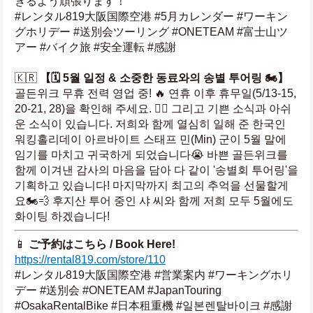
きるよう頑張ります！
#レンタル819大阪国際空港 #5月カレンダー #ワーキン
グホリデー #送別会ツーリング #ONETEAM #富士山ツ
アー #バイク旅 #安全運転 #感謝
🇰🇷 
【🗓️ 5월 일정 & 소중한 동료와의 송별 투어링 🏍️】
골든위크 무휴 전력 영업 중! 🔥 연휴 이후 휴무일(5/13-15, 
20-21, 28)을 확인해 주세요. 🙇‍♂️ 그리고 기쁜 소식과 아쉬
운 소식이 있습니다. 저희와 함께 열심히 일해 준 한국인 
워킹홀리데이 아르바이트 스태프 민(Min) 군이 5월 말에 
임기를 마치고 귀국하게 되었습니다😭 바쁜 골든위크를 
함께 이겨낸 감사의 마음을 담아 다 같이 '송별회 투어링'을 
기획하고 있습니다! 마지막까지 최고의 추억을 선물할게
요🏍️💨 후지산 투어 중인 샤 씨와 함께 저희 모두 5월에도 
화이팅 하겠습니다!
📱 
ご予約はこちら / Book Here!
https://rental819.com/store/110
#レンタル819大阪国際空港 #営業案内 #ワーキングホリ
デー #送別会 #ONETEAM #JapanTouring 
#OsakaRentalBike #日本租重機 #일본렌탈바이크 #感謝