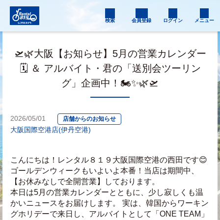
検索
会員登録
ログイン
メニュー
🛫🌿大阪【お知らせ】5月の営業カレンダー
🗓️ ＆ アルバイト・君の「送別会ツーリン
グ」企画中！🏍️✨🌿🛫
2026/05/01
店舗からのお知らせ
大阪国際空港店(伊丹空港)
こんにちは！レンタル８１９大阪国際空港の西田です😊
ゴールデンウィークもいよいよ本番！当店は期間中、
【お休みなしで全開営業】しております。
本日は5月の営業カレンダーとともに、少し寂しくも温
かいニュースをお届けします。 実は、韓国からワーキン
グホリデーで来日し、アルバイトとして「ONE TEAM」