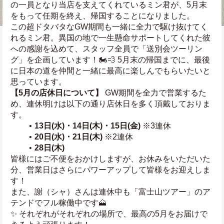
の一員となり当店を支えてくれているミン君が、5月末
をもって任期を終え、帰国することになりました。
この超ドタバタなGW期間も一緒に全力で駆け抜けてく
れるミン君。異国の地で一生懸命サポートしてくれた彼
への感謝を込めて、スタッフ全員で「送別会ツーリン
グ」を企画しています！🏍️💨 5月末の帰国までに、最後
に日本の道を仲間と一緒に最高に楽しんでもらいたいと
思っています。
【5月の店休日について】
 GW期間を全力で営業するた
め、連休明けは以下の通り店休日を多く頂戴しておりま
す。
13日(水)・14日(木)・15日(金)
 ※3連休
20日(水)・21日(木)
 ※2連休
28日(木)
皆様にはご不便をおかけしますが、お休みをいただいた
分、営業日はさらにパワーアップして皆様をお迎えしま
す！
また、謝（シャ）さんは連休中も「富士山ツアー」のア
テンドでフル稼働中です🗻
✨ それぞれがそれぞれの場所で、最高の5月をお届けで