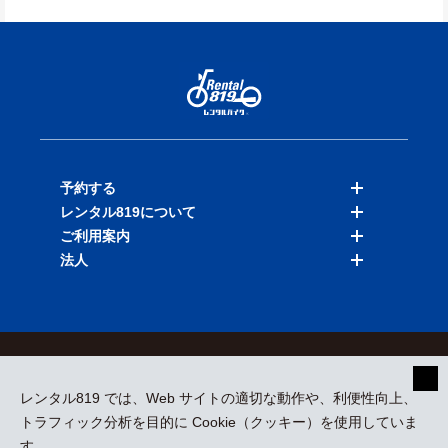
予約する
レンタル819について
バイクを探す
ご利用案内
店舗を探す
料金表
法人
予約履歴
保険と補償
ご利用ガイド
お知らせ
よくある質問
法人向けサービス
加盟ご希望の方
会員規約
プライバシーポリシー
貸渡約款
特定商取引
運営会社
レンタル819 では、Web サイトの適切な動作や、利便性向上、
採用情報
プレスリリース
トラフィック分析を目的に Cookie（クッキー）を使用していま
す。