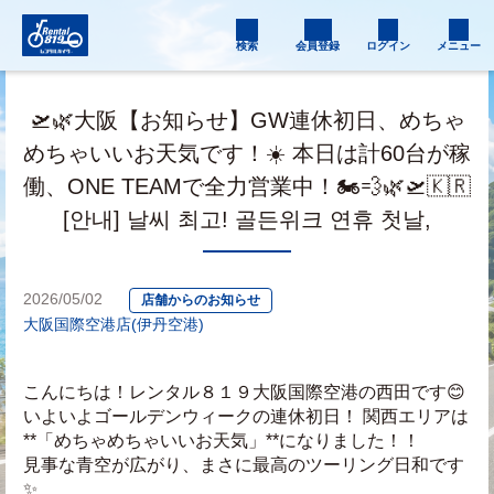
検索
会員登録
ログイン
メニュー
🛫🌿大阪【お知らせ】GW連休初日、めちゃ
めちゃいいお天気です！☀️ 本日は計60台が稼
働、ONE TEAMで全力営業中！🏍️💨🌿🛫🇰🇷
[안내] 날씨 최고! 골든위크 연휴 첫날,
2026/05/02
店舗からのお知らせ
大阪国際空港店(伊丹空港)
こんにちは！レンタル８１９大阪国際空港の西田です😊
いよいよゴールデンウィークの連休初日！ 関西エリアは
**「めちゃめちゃいいお天気」**になりました！！
見事な青空が広がり、まさに最高のツーリング日和です
✨