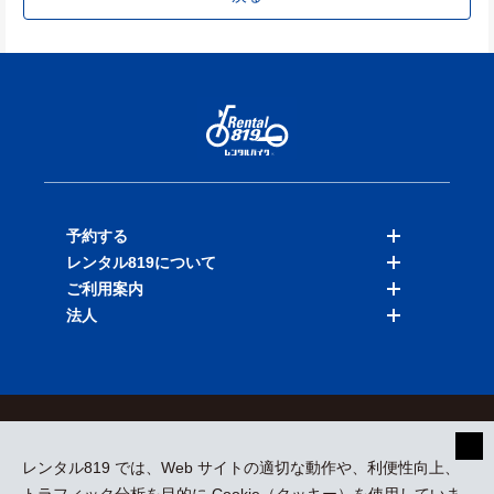
予約する
レンタル819について
バイクを探す
ご利用案内
店舗を探す
料金表
法人
予約履歴
保険と補償
ご利用ガイド
お知らせ
よくある質問
法人向けサービス
加盟ご希望の方
会員規約
プライバシーポリシー
貸渡約款
特定商取引
運営会社
レンタル819 では、Web サイトの適切な動作や、利便性向上、
採用情報
プレスリリース