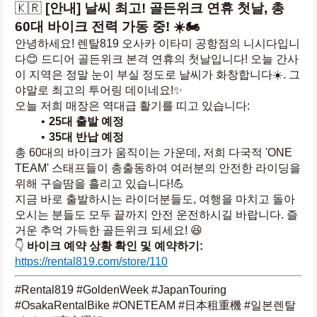
🇰🇷 
[안내] 날씨 최고! 골든위크 연휴 첫날, 총 
60대 바이크 전력 가동 중! ☀️🏍️
안녕하세요! 렌탈819 오사카 이타미 공항점의 니시다입니
다😊 드디어 골든위크 본격 연휴의 첫날입니다! 오늘 간사
이 지역은 정말 눈이 부실 정도로 날씨가 화창합니다☀️. 그
야말로 최고의 투어링 데이네요!✨
오늘 저희 매장은 역대급 활기를 띠고 있습니다:
25대 출발 예정
35대 반납 예정
총 60대의 바이크가 움직이는 가운데, 저희 다국적 'ONE 
TEAM' 스태프들이 총출동하여 여러분의 안전한 라이딩을 
위해 구슬땀을 흘리고 있습니다!💪
지금 바로 출발하시는 라이더분들도, 여행을 마치고 돌아
오시는 분들도 모두 끝까지 안전 운전하시길 바랍니다. 즐
거운 추억 가득한 골든위크 되세요! 😆
👇 
바이크 예약 상황 확인 및 예약하기:
https://rental819.com/store/110
#Rental819 #GoldenWeek #JapanTouring 
#OsakaRentalBike #ONETEAM #日本租重機 #일본렌탈