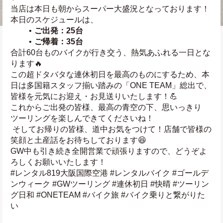
当店は本日も朝からスーパー大盛況となっております！ 
本日のスケジュールは、
ご出発：25台
ご帰着：35台
合計60台ものバイクが行き交う、熱気あふれる一日とな
ります🔥 
この超ドタバタな連休初日を最高のものにするため、本
日は多国籍スタッフ揃い踏みの「ONE TEAM」総出で、
皆様を元気にお迎え・お見送りいたします！💪
これからご出発の皆様、最高の青空の下、思いっきり
ツーリングを楽しんできてくださいね！
 そしてお帰りの皆様、道中お気をつけて！店舗で皆様の
笑顔と土産話をお待ちしております😆
GW中も引き続き全開営業で頑張りますので、どうぞよ
ろしくお願いいたします！
#レンタル819大阪国際空港 #レンタルバイク #ゴールデ
ンウィーク #GWツーリング #連休初日 #快晴 #ツーリン
グ日和 #ONETEAM #バイク旅 #バイク乗りと繋がりた
い