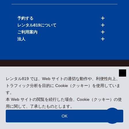
予約する
レンタル819について
バイクを探す
ご利用案内
店舗を探す
料金表
法人
予約履歴
保険と補償
ご利用ガイド
お知らせ
よくある質問
法人向けサービス
加盟ご希望の方
会員規約
プライバシーポリシー
貸渡約款
特定商取引
運営会社
レンタル819 では、Web サイトの適切な動作や、利便性向上、
採用情報
プレスリリース
トラフィック分析を目的に Cookie（クッキー）を使用していま
す。
本 Web サイトの閲覧を続行した場合、Cookie（クッキー）の使
kizuki Rental Service © All Rights Reserved.
用に関して、了承したものとします。
OK