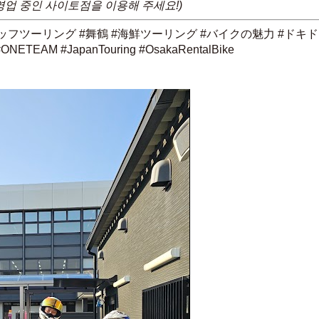
영업 중인 사이토점을 이용해 주세요!)
ッフツーリング #舞鶴 #海鮮ツーリング #バイクの魅力 #ドキ
AM #JapanTouring #OsakaRentalBike