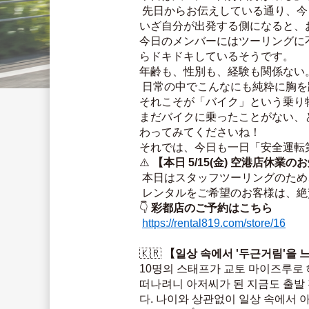
 先日からお伝えしている通り、
いざ自分が出発する側になると、
今日のメンバーにはツーリングに
らドキドキしているそうです。
年齢も、性別も、経験も関係ない
 日常の中でこんなにも純粋に胸
それこそが「バイク」という乗り
まだバイクに乗ったことがない、
わってみてくださいね！
それでは、今日も一日「安全運転
⚠️ 
【本日 5/15(金) 空港店休業の
 本日はスタッフツーリングのた
 レンタルをご希望のお客様は、絶
👇 
彩都店のご予約はこちら
https://rental819.com/store/16
🇰🇷 
【일상 속에서 '두근거림'을 느
10명의 스태프가 교토 마이즈루로 
떠나려니 아저씨가 된 지금도 출발
다. 나이와 상관없이 일상 속에서 