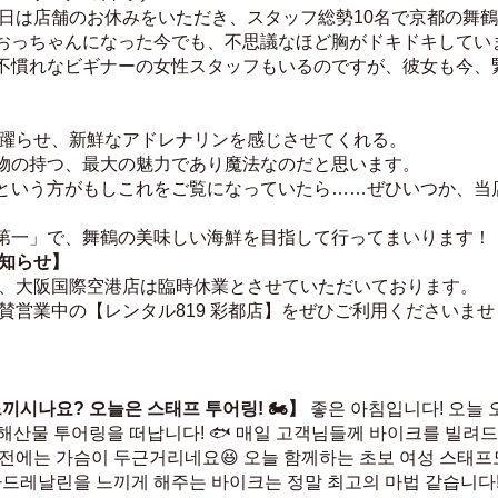
今日は店舗のお休みをいただき、スタッフ総勢10名で京都の舞
おっちゃんになった今でも、不思議なほど胸がドキドキしていま
不慣れなビギナーの女性スタッフもいるのですが、彼女も今、
。
を躍らせ、新鮮なアドレナリンを感じさせてくれる。
物の持つ、最大の魅力であり魔法なのだと思います。
という方がもしこれをご覧になっていたら……ぜひいつか、当
第一」で、舞鶴の美味しい海鮮を目指して行ってまいります！
お知らせ】
め、大阪国際空港店は臨時休業とさせていただいております。
賛営業中の【レンタル819 彩都店】をぜひご利用くださいませ
끼시나요? 오늘은 스태프 투어링! 🏍️】
 좋은 아침입니다! 오늘 
해산물 투어링을 떠납니다! 🐟 매일 고객님들께 바이크를 빌려드리
 전에는 가슴이 두근거리네요😆 오늘 함께하는 초보 여성 스태프
아드레날린을 느끼게 해주는 바이크는 정말 최고의 마법 같습니다