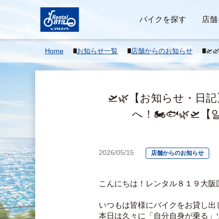
バイクを探す
店舗
Home
お知らせ一覧
店舗からのお知らせ
🛫
キド
鶴へ
느끼
🛫🌿【お知らせ・日
へ！🏍️🐟🌿🛫
2026/05/15
店舗からのお知らせ
こんにちは！レンタル８１９大阪
いつもは皆様にバイクをお貸し出
本日は久々に「自分自身が乗る」