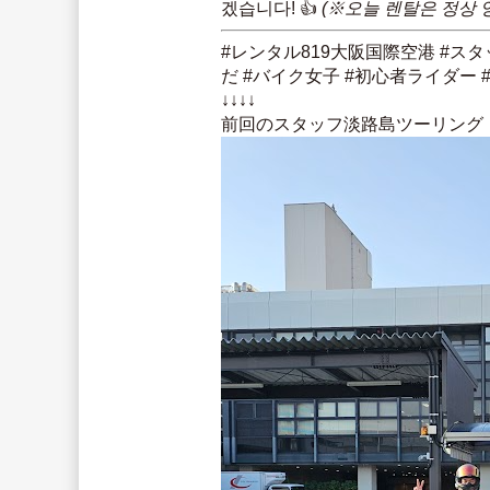
겠습니다! 👍 
(※오늘 렌탈은 정상 
#レンタル819大阪国際空港 #スタ
だ #バイク女子 #初心者ライダー #ONETE
↓↓↓↓
前回のスタッフ淡路島ツーリング