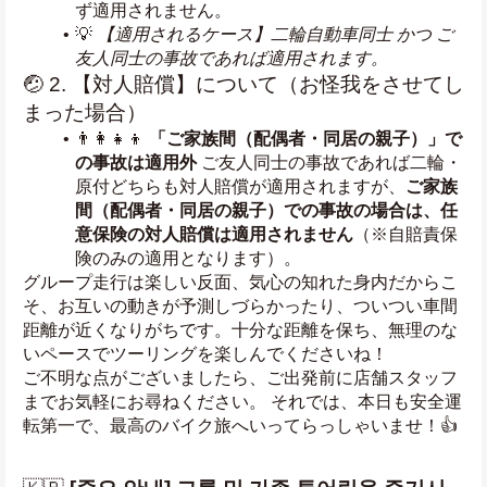
ず適用されません。
💡 
【適用されるケース】二輪自動車同士 かつ ご
友人同士の事故であれば適用されます。
🤕 2. 【対人賠償】について（お怪我をさせてし
まった場合）
👨‍👩‍👧‍👦 
「ご家族間（配偶者・同居の親子）」で
の事故は適用外
 ご友人同士の事故であれば二輪・
原付どちらも対人賠償が適用されますが、
ご家族
間（配偶者・同居の親子）での事故の場合は、任
意保険の対人賠償は適用されません
（※自賠責保
険のみの適用となります）。
グループ走行は楽しい反面、気心の知れた身内だからこ
そ、お互いの動きが予測しづらかったり、ついつい車間
距離が近くなりがちです。十分な距離を保ち、無理のな
いペースでツーリングを楽しんでくださいね！
ご不明な点がございましたら、ご出発前に店舗スタッフ
までお気軽にお尋ねください。 それでは、本日も安全運
転第一で、最高のバイク旅へいってらっしゃいませ！👍