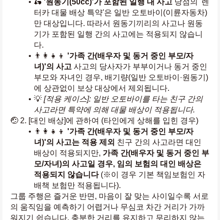
🛵 
'원동기(50cc)'가 포함된 일행 내 사고
 당점의 '렌
터카 대물 배상 특약'은 일반 오토바이(이륜자동차)
만 대상입니다. 따라서 원동기끼리의 사고나 원동
기가 포함된 일행 간의 사고에는 적용되지 않습니
다.
👨‍👩‍👧‍👦 
'가족 간(배우자 및 동거 중인 부모/자
녀)'의 사고
 사고의 당사자가 부부이거나 동거 중인 
부모와 자녀인 경우, 배기량(일반 오토바이·원동기)
에 상관없이 보상 대상에서 제외됩니다.
💡 
[적용 케이스]: 일반 오토바이를 타는 친구 간의 
사고라면 특약에 의해 대물 배상이 적용됩니다.
🤕 2. [대인 배상]에 관하여 (타인에게 상해를 입힌 경우)
👨‍👩‍👧‍👦 
'가족 간(배우자 및 동거 중인 부모/자
녀)'의 사고는 적용 제외
 친구 간의 사고라면 대인 
배상이 적용되지만, 
가족 간(배우자 및 동거 중인 부
모/자녀)의 사고일 경우, 임의 보험의 대인 배상은 
적용되지 않습니다
 (※이 경우 기본 책임보험인 자
배책 보험만 적용됩니다).
그룹 주행은 즐거운 반면, 마음이 잘 맞는 사이일수록 서로
의 움직임을 예측하기 어렵거나 무심코 차간 거리가 가까
워지기 쉽습니다. 충분한 거리를 유지하고 무리하지 않는 