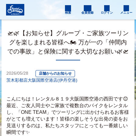
検索
会員登録
ログイン
メニュー
🛫🌿【お知らせ】グループ・ご家族ツーリン
グを楽しまれる皆様へ🏍️ 万が一の「仲間内
での事故」と保険に関する大切なお願い🌿🛫
2026/05/28
店舗からのお知らせ
茨木彩都店
大阪国際空港店(伊丹空港)
こんにちは！レンタル８１９大阪国際空港の西田です😊
最近、ご友人同士やご家族で複数台のバイクをレンタル
し、「ONE TEAM」でツーリングに出かけられるお客様
がとても増えています！皆様の楽しそうな出発の姿をお
見送りするのは、私たちスタッフにとっても一番嬉しい
瞬間です✨