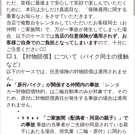
ただ、皆様に最後まで安心して笑顔で楽しんでいただく
ために、本日は少しだけ真面目な、「保険適用に関する
重要なお知らせ」をさせていただきます。
当店で複数台をレンタルしていただいたお客様同士（お
仲間・ご家族間）で、万が一事故が発生してしまった場
合、以下のケースでは
当店の任意保険が適用されず、お
客様ご自身でのご負担となってしまいます
ので、十分に
ご注意ください🙇‍♂️
💥 1. 【対物賠償】について（バイク同士の接触
など）
以下のケースでは、任意保険の対物賠償は適用されませ
ん。
🛵 
「原付バイク」が関係する仲間内の事故
 「レンタ
カー対物賠償特約」は二輪自動車のみが対象です。その
ため、原付に対物賠償責任が発生する事故の場合は適用
されません。
👨‍👩‍👧‍👦 
「ご家族間（配偶者・同居の親子）」で
の事故
 事故の当事者がご夫婦や同居されている親
子にあたる場合、排気量（二輪・原付）に関わら