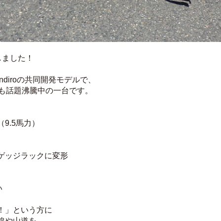
入りしました！
ndiroの共同開発モデルで、
でも話題沸騰中の一台です。
（9.5馬力）
ゲッジラックに変形
ト
い
！」という方に
線や山道を、