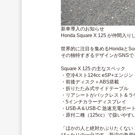
新車導入のお知らせ
Honda Square X 125 が仲間
世界的に注目を集めるHondaとSu
その独特すぎるデザインがSNS
Square X 125 の主なスペック
・空冷4スト124cc eSP+エンジン
・前後ディスク＋ABS搭載
・折りたたみ式サイドテーブル
・リアシートがバックレスト＆ラ
・5インチカラーディスプレイ
・USB-A＆USB-C 急速充電ポー
・原付二種（125cc）で扱いやす
「ほかの人と絶対かぶりたくない
ぴったりの一台です。新潟の海岸