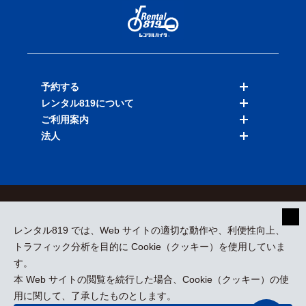
予約する
レンタル819について
バイクを探す
ご利用案内
店舗を探す
料金表
法人
予約履歴
保険と補償
ご利用ガイド
お知らせ
よくある質問
法人向けサービス
加盟ご希望の方
会員規約
プライバシーポリシー
貸渡約款
特定商取引
運営会社
レンタル819 では、Web サイトの適切な動作や、利便性向上、
採用情報
プレスリリース
トラフィック分析を目的に Cookie（クッキー）を使用していま
す。
本 Web サイトの閲覧を続行した場合、Cookie（クッキー）の使
kizuki Rental Service © All Rights Reserved.
用に関して、了承したものとします。