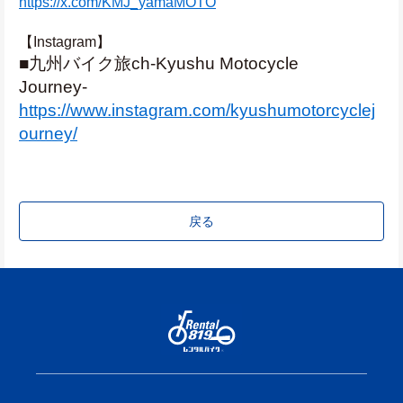
https://x.com/KMJ_yamaMOTO
【Instagram】
■九州バイク旅ch-Kyushu Motocycle 
Journey-　
https://www.instagram.com/kyushumotorcyclej
ourney/
戻る