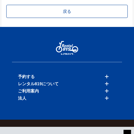
戻る
予約する
レンタル819について
バイクを探す
ご利用案内
店舗を探す
料金表
法人
予約履歴
保険と補償
ご利用ガイド
お知らせ
よくある質問
法人向けサービス
加盟ご希望の方
会員規約
プライバシーポリシー
貸渡約款
特定商取引
運営会社