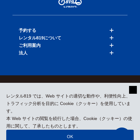
予約する
レンタル819について
バイクを探す
ご利用案内
店舗を探す
料金表
法人
予約履歴
保険と補償
ご利用ガイド
お知らせ
よくある質問
法人向けサービス
加盟ご希望の方
会員規約
プライバシーポリシー
貸渡約款
特定商取引
運営会社
レンタル819 では、Web サイトの適切な動作や、利便性向上、
採用情報
プレスリリース
トラフィック分析を目的に Cookie（クッキー）を使用していま
す。
本 Web サイトの閲覧を続行した場合、Cookie（クッキー）の使
kizuki Rental Service © All Rights Reserved.
用に関して、了承したものとします。
OK