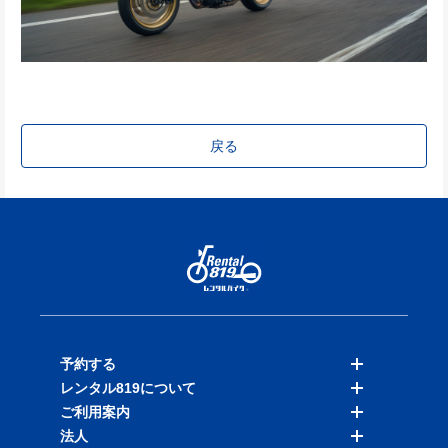
戻る
予約する
レンタル819について
バイクを探す
ご利用案内
店舗を探す
料金表
法人