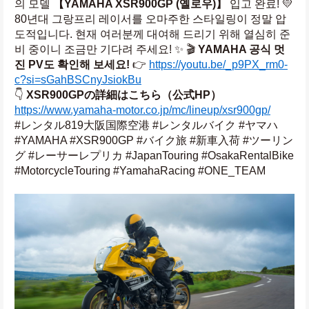
의 모델 
【YAMAHA XSR900GP (옐로우)】
 입고 완료! 💛 
80년대 그랑프리 레이서를 오마주한 스타일링이 정말 압
도적입니다. 현재 여러분께 대여해 드리기 위해 열심히 준
비 중이니 조금만 기다려 주세요! ✨ 🎬 
YAMAHA 공식 멋
진 PV도 확인해 보세요!
 👉 
https://youtu.be/_p9PX_rm0-
c?si=sGahBSCnyJsiokBu
👇 
XSR900GPの詳細はこちら（公式HP）
https://www.yamaha-motor.co.jp/mc/lineup/xsr900gp/
#レンタル819大阪国際空港 #レンタルバイク #ヤマハ 
#YAMAHA #XSR900GP #バイク旅 #新車入荷 #ツーリン
グ #レーサーレプリカ #JapanTouring #OsakaRentalBike 
#MotorcycleTouring #YamahaRacing #ONE_TEAM