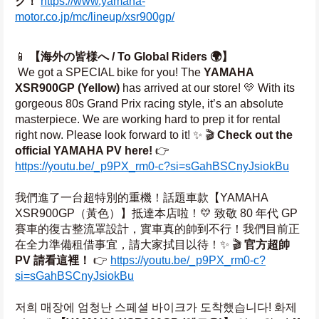
ク！
https://www.yamaha-
motor.co.jp/mc/lineup/xsr900gp/
📱 
【海外の皆様へ / To Global Riders 🌍】
 We got a SPECIAL bike for you! The 
YAMAHA 
XSR900GP (Yellow)
 has arrived at our store! 💛 With its 
gorgeous 80s Grand Prix racing style, it’s an absolute 
masterpiece. We are working hard to prep it for rental 
right now. Please look forward to it! ✨ 🎬 
Check out the 
official YAMAHA PV here!
 👉 
https://youtu.be/_p9PX_rm0-c?si=sGahBSCnyJsiokBu
我們進了一台超特別的重機！話題車款【YAMAHA 
XSR900GP（黃色）】抵達本店啦！💛 致敬 80 年代 GP 
賽車的復古整流罩設計，實車真的帥到不行！我們目前正
在全力準備租借事宜，請大家拭目以待！✨ 🎬 
官方超帥 
PV 請看這裡！
 👉 
https://youtu.be/_p9PX_rm0-c?
si=sGahBSCnyJsiokBu
저희 매장에 엄청난 스페셜 바이크가 도착했습니다! 화제