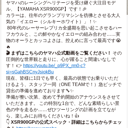
ヤマハのレーシングヘリテージを受け継ぐ大注目モデ
ル、【YAMAHA XSR900GP】です！🎉
カラーは、往年のグランプリマシンを彷彿とさせる大人
気の「イエロー（シルキーホワイト）」！✨
 80年代のレーサーレプリカ全盛期を思い起こさせるハー
フカウルと、この鮮やかなイエローの組み合わせ……実
物のオーラとカッコよさは、控えめに言って最高です😭
🔥
🎬 まずはこちらのヤマハ公式動画をご覧ください！
 その
圧倒的な世界観と走りに、心が躍ること間違いなしで
す！ 👉 
https://youtu.be/_p9PX_rm0-c?
si=sGahBSCnyJsiokBu
現在、皆様に1日でも早く、最高の状態でお乗りいただ
けるよう、スタッフ一同（ONE TEAMで！）急ピッチで
貸出の準備を進めております🔧✨
準備が整い次第、改めて予約開始のアナウンスをさせて
いただきます。 この特別な1台で、どんな素晴らしい景
色の中を走るか……ぜひツーリングの計画を立てなが
ら、楽しみにお待ちくださいね！👍
👇 
XSR900GPの公式スペック・詳細はこちらからチェッ