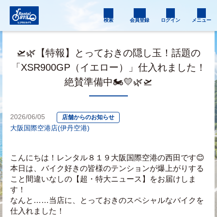
検索
会員登録
ログイン
メニュー
🛫🌿【特報】とっておきの隠し玉！話題の
「XSR900GP（イエロー）」仕入れました！
絶賛準備中🏍️💛🌿🛫
2026/06/05
店舗からのお知らせ
大阪国際空港店(伊丹空港)
こんにちは！レンタル８１９大阪国際空港の西田です😊
本日は、バイク好きの皆様のテンションが爆上がりする
こと間違いなしの【超・特大ニュース】をお届けしま
す！
なんと……当店に、とっておきのスペシャルなバイクを
仕入れました！ 