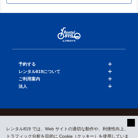
予約する
レンタル819について
バイクを探す
ご利用案内
店舗を探す
料金表
法人
予約履歴
保険と補償
ご利用ガイド
お知らせ
よくある質問
法人向けサービス
加盟ご希望の方
会員規約
プライバシーポリシー
貸渡約款
特定商取引
運営会社
レンタル819 では、Web サイトの適切な動作や、利便性向上、
採用情報
プレスリリース
トラフィック分析を目的に Cookie（クッキー）を使用していま