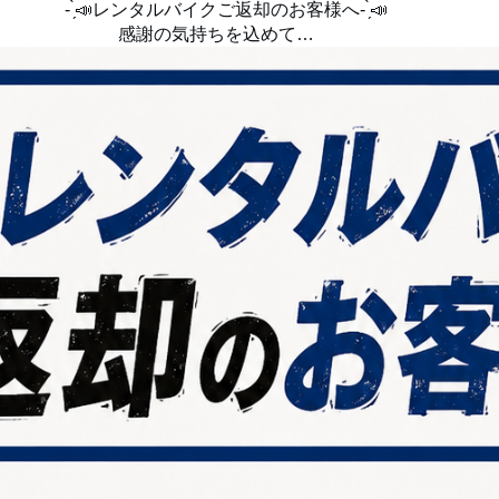
- ̗̀📣レンタルバイクご返却のお客様へ- ̗̀📣
　　　　　　　感謝の気持ちを込めて…