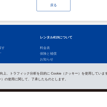
戻る
レンタル819について
探す
料金表
す
保険と補償
お知らせ
性向上、トラフィック分析を目的に Cookie（クッキー）を使用していま
ッキー）の使用に関して、了承したものとします。
運営会社
採用情報
プレスリリース