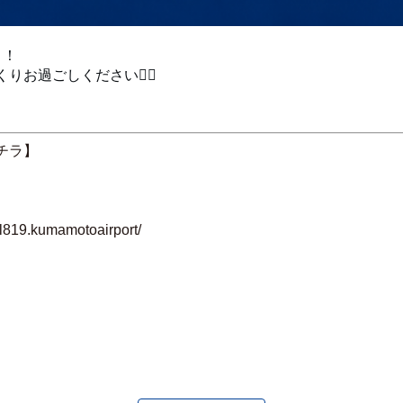
ト！
お過ごしください💁‍♀️
チラ】
l819.kumamotoairport/