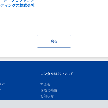
ーレーダビッドソン
ルディングス株式会社
戻る
レンタル819について
探す
料金表
す
保険と補償
お知らせ