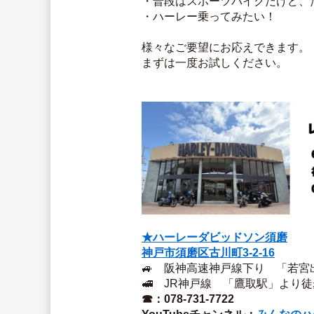
・普段はスポーツバイクだけど、
・ハーレー乗ってみたい！
様々なご要望にお応えできます。
まずは一度お試しください。
★ハーレーダビッドソン須磨
神戸市須磨区古川町3‐2‐16
🚙　阪神高速神戸線下り　「若宮
🚅　JR神戸線　「鷹取駅」より徒
☎：078-731-7722