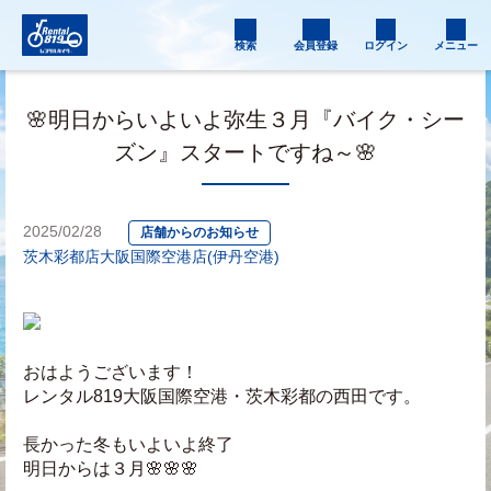
検索
会員登録
ログイン
メニュー
🌸明日からいよいよ弥生３月『バイク・シー
ズン』スタートですね～🌸
2025/02/28
店舗からのお知らせ
茨木彩都店
大阪国際空港店(伊丹空港)
おはようございます！
レンタル819大阪国際空港・茨木彩都の西田です。
長かった冬もいよいよ終了
明日からは３月🌸🌸🌸