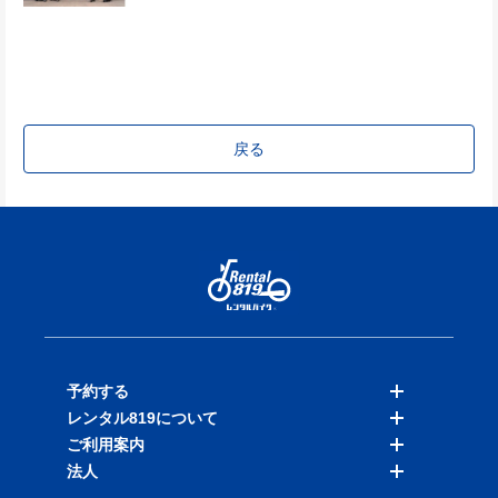
戻る
予約する
レンタル819について
バイクを探す
ご利用案内
店舗を探す
料金表
法人
予約履歴
保険と補償
ご利用ガイド