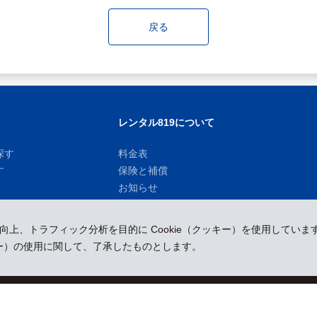
戻る
レンタル819について
探す
料金表
す
保険と補償
お知らせ
性向上、トラフィック分析を目的に Cookie（クッキー）を使用していま
ッキー）の使用に関して、了承したものとします。
運営会社
採用情報
プレスリリース