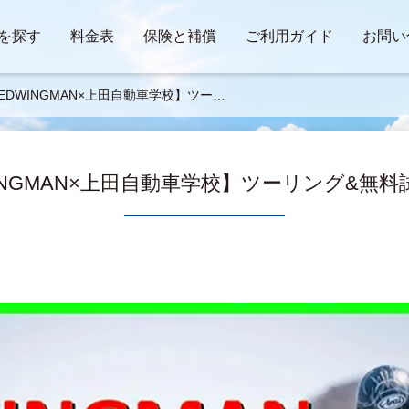
を探す
料金表
保険と補償
ご利用ガイド
お問い
EDWINGMAN×上田自動車学校】ツーリ
&無料試乗会 7/13
INGMAN×上田自動車学校】ツーリング&無料試乗