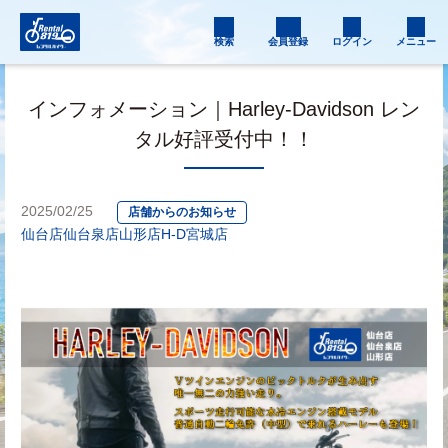
検索
会員登録
ログイン
メニュー
インフォメーション｜Harley-Davidson レン
タル好評受付中！！
2025/02/25
店舗からのお知らせ
仙台店
仙台泉店
山形店
H-D宮城店