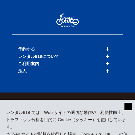
予約する
レンタル819について
バイクを探す
ご利用案内
店舗を探す
料金表
法人
予約履歴
保険と補償
ご利用ガイド
お知らせ
よくある質問
法人向けサービス
加盟ご希望の方
会員規約
プライバシーポリシー
貸渡約款
特定商取引
運営会社
レンタル819 では、Web サイトの適切な動作や、利便性向上、
採用情報
プレスリリース
トラフィック分析を目的に Cookie（クッキー）を使用していま
す。
本 Web サイトの閲覧を続行した場合、Cookie（クッキー）の使
kizuki Rental Service © All Rights Reserved.