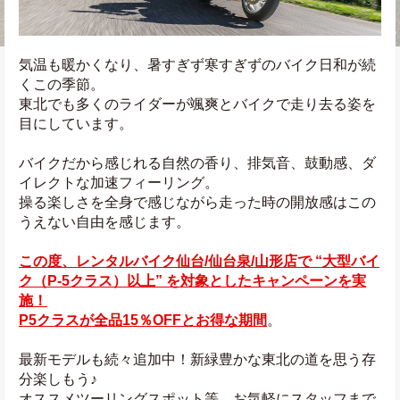
気温も暖かくなり、暑すぎず寒すぎずのバイク日和が続
くこの季節。
東北でも多くのライダーが颯爽とバイクで走り去る姿を
目にしています。
バイクだから感じれる自然の香り、排気音、鼓動感、ダ
イレクトな加速フィーリング。
操る楽しさを全身で感じながら走った時の開放感はこの
うえない自由を感じます。
この度、レンタルバイク仙台/仙台泉/山形店で “大型バイ
ク（P-5クラス）以上” を対象としたキャンペーンを実
施！
P5クラスが全品15％OFFとお得な期間
。
最新モデルも続々追加中！新緑豊かな東北の道を思う存
分楽しもう♪
オススメツーリングスポット等、お気軽にスタッフまで