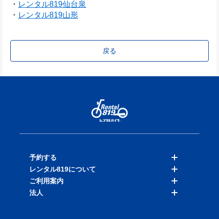
・
レンタル819仙台泉
・
レンタル819山形
戻る
予約する
レンタル819について
バイクを探す
ご利用案内
店舗を探す
料金表
法人
予約履歴
保険と補償
ご利用ガイド
お知らせ
よくある質問
法人向けサービス