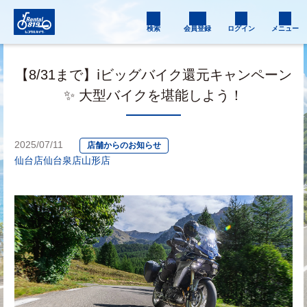
検索
会員登録
ログイン
メニュー
【8/31まで】ℹ️ビッグバイク還元キャンペーン
✨ 大型バイクを堪能しよう！
2025/07/11
店舗からのお知らせ
仙台店
仙台泉店
山形店