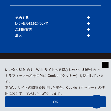
予約する
レンタル819について
バイクを探す
ご利用案内
店舗を探す
料金表
法人
予約履歴
保険と補償
ご利用ガイド
お知らせ
よくある質問
法人向けサービス
加盟ご希望の方
会員規約
プライバシーポリシー
貸渡約款
特定商取引
運営会社
レンタル819 では、Web サイトの適切な動作や、利便性向上、
採用情報
プレスリリース
トラフィック分析を目的に Cookie（クッキー）を使用していま
す。
本 Web サイトの閲覧を続行した場合、Cookie（クッキー）の使
kizuki Rental Service © All Rights Reserved.
用に関して、了承したものとします。
OK