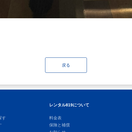
戻る
レンタル819について
探す
料金表
す
保険と補償