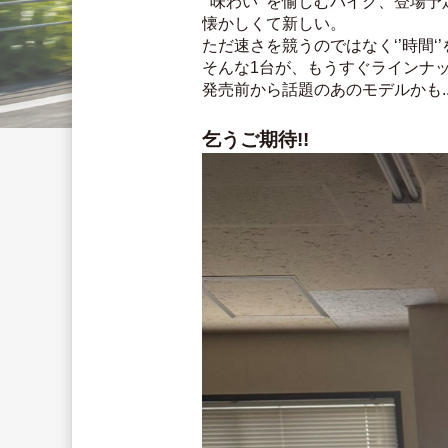
‘’味わい‘’を愉しむバイク、登場予
懐かしくて新しい。
ただ速さを競うのではなく‘’時間‘
そんな1台が、もうすぐラインナ
発売前から話題のあのモデルかも..
乞うご期待!!