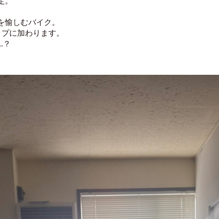
定。
’を愉しむバイク。
ップに加わります。
.？