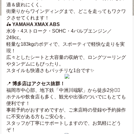
適＆疲れにくく、
街乗りからワインディングまで、どこを走ってもワクワ
クさせてくれます！
🛵 
YAMAHA XMAX ABS
水冷・4ストローク・SOHC・4バルブエンジン／
249cc。
軽量な183kgのボディで、スポーティで軽快な走りを実
現！
広々としたシートと大容量の収納で、ロングツーリング
やタンデムにもぴったり。
スタイルも快適さもバッチリな1台です✨
📍 
博多店はアクセス抜群！
福岡市中心部、地下鉄「中洲川端駅」から徒歩2分🚶‍♂️
ホテルや飲食店も多く、観光や出張のついでにもとても
便利です！
事前予約がおすすめですが、ご来店時の登録や予約操作
に不安がある方もご安心を。
スタッフが丁寧にサポートしますので、お気軽にどう
ぞ！