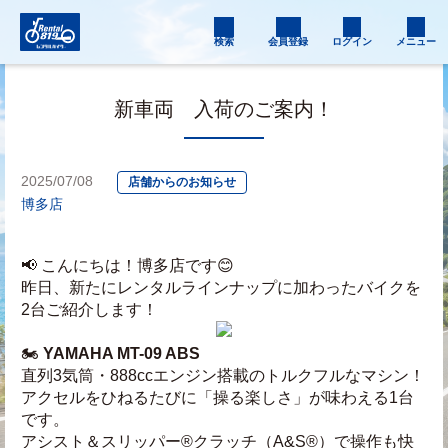
検索
会員登録
ログイン
メニュー
新車両 入荷のご案内！
2025/07/08
店舗からのお知らせ
博多店
📢 こんにちは！博多店です😊
昨日、新たにレンタルラインナップに加わったバイクを
2台ご紹介します！
🏍️ 
YAMAHA MT-09 ABS
直列3気筒・888ccエンジン搭載のトルクフルなマシン！
アクセルをひねるたびに「操る楽しさ」が味わえる1台
です。
アシスト＆スリッパー®クラッチ（A&S®）で操作も快