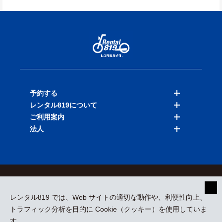
予約する
レンタル819について
バイクを探す
ご利用案内
店舗を探す
料金表
法人
予約履歴
保険と補償
ご利用ガイド
お知らせ
よくある質問
法人向けサービス
加盟ご希望の方
会員規約
プライバシーポリシー
貸渡約款
特定商取引
運営会社
レンタル819 では、Web サイトの適切な動作や、利便性向上、
採用情報
プレスリリース
トラフィック分析を目的に Cookie（クッキー）を使用していま
す。