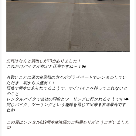
先日はなんと貸出しが13台ありました！
これだけバイクが並ぶと圧巻ですね～！🏍️
有難いことに某大企業様の方々がプライベートでレンタルしてい
ただき、朝から大盛況！！
研修で熊本に来られてるようで、マイバイクを持ってこれないと
のこと、、、
レンタルバイクで会社の同僚とツーリングに行かれるそうです🌤
同じバイク、ツーリングという趣味を通じて出来る友達最高です
ね👍
この度はレンタル819熊本空港店のご利用ありがとうございました
😊