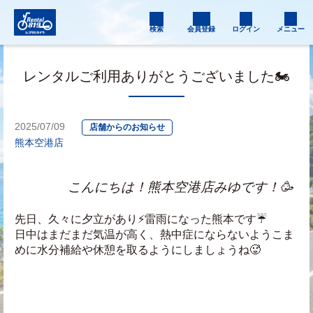
検索
会員登録
ログイン
メニュー
レンタルご利用ありがとうございました🏍️
2025/07/09
店舗からのお知らせ
熊本空港店
　　　　こんにちは！熊本空港店みゆです！🥳
先日、久々に夕立があり⚡雷雨になった熊本です☔
日中はまだまだ気温が高く、熱中症にならないようこま
めに水分補給や休憩を取るようにしましょうね🥵