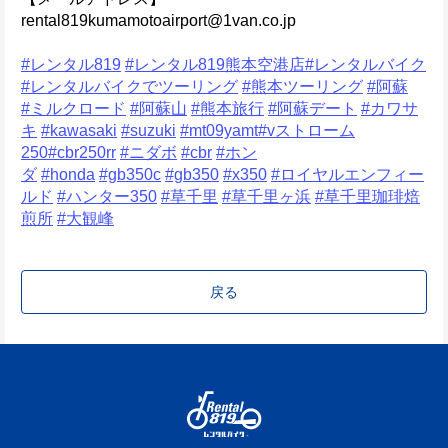
rental819kumamotoairport@1van.co.jp
#レンタル819
#レンタル819熊本空港店
#レンタルバイク
#レンタルバイクでツーリング
#熊本ツーリング
#阿蘇
#ミルクロード
#阿蘇山
#熊本旅行
#阿蘇デート
#カワサ
キ
#kawasaki
#suzuki
#mt09yamt
#vストローム
250
#cbr250rr
#ニダボ
#cbr
#ホン
ダ
#honda
#gb350c
#gb350
#x350
#ロイヤルエンフィー
ルド
#ハンター350
#草千里
#草千里ヶ浜
#草千里珈琲焙
煎所
#大観峰
戻る