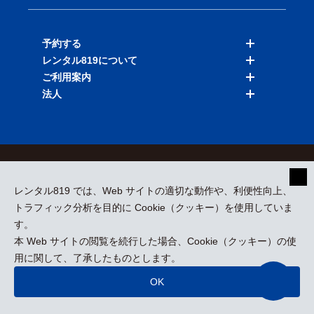
予約する
レンタル819について
バイクを探す
ご利用案内
店舗を探す
料金表
法人
予約履歴
保険と補償
ご利用ガイド
お知らせ
よくある質問
法人向けサービス
加盟ご希望の方
会員規約
プライバシーポリシー
貸渡約款
特定商取引
運営会社
レンタル819 では、Web サイトの適切な動作や、利便性向上、
採用情報
プレスリリース
トラフィック分析を目的に Cookie（クッキー）を使用していま
す。
本 Web サイトの閲覧を続行した場合、Cookie（クッキー）の使
kizuki Rental Service © All Rights Reserved.
用に関して、了承したものとします。
OK