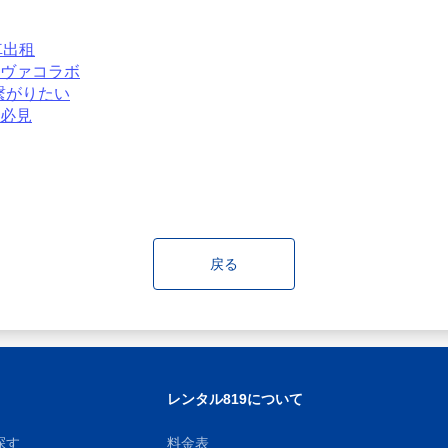
車出租
エヴァコラボ
繋がりたい
ン必見
戻る
レンタル819について
探す
料金表