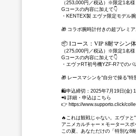
（253,000円／税込）※限定1名様
Gコースの内容に加えて👇
・KENTEX製 エヴァ限定モデル腕
🎁 コラボ腕時計付きの超プレミ
📦 Iコース：VIP 8耐マシ
（275,000円／税込）※限定1名様
Gコースの内容に加えて👇
・エヴァRT初号機YZF-R7でのパ
🎁 レースマシンを“自分で操る”
🛍️申込締切：2025年7月19日(金) 1
📲 詳細・申込はこちら
👉 https://www.supporto.click/coll
🔥これは観戦じゃない。エヴァと“
アニメカルチャー × モータースポ
この夏、あなただけの「特別な8耐