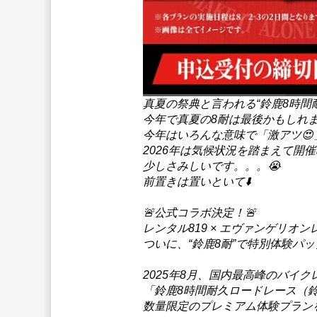
真夏の祭典と言われる“鈴鹿8時間
今年で真夏の8耐は最後かもしれ
今年はいろんな意味で「激アツ😍
2026年は気候状況を踏まえて開
少しさみしいです。。。😭
前置きは置いといて⬇️
🚨公式コラボ決定！🚨
レンタル819 × エヴァンゲリオ
ついに、“鈴鹿8耐”で特別体験パッ
2025年8月、国内最高峰のバイク
「鈴鹿8時間耐久ロードレース（
数量限定のプレミアム体験プランをご