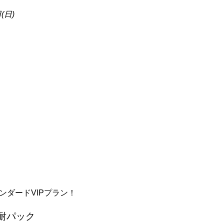
(日)
）
ンダードVIPプラン！
 8耐パック