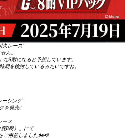
耐久レース”
ません。
」な8耐になると予想しています。
催時期を検討しているみたいですね。
ンレーシング
クを発売‼️
レース
鈴鹿8耐）」にて
用意しました🏍️💨