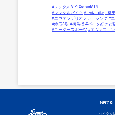
#レンタル819
#rental819
#レンタルバイク
#rentalbike
#機
#エヴァンゲリオンレーシング
#
#鈴鹿8耐
#初号機
#バイク好きと
#モータースポーツ
#エヴァファ
予約する
バイクを