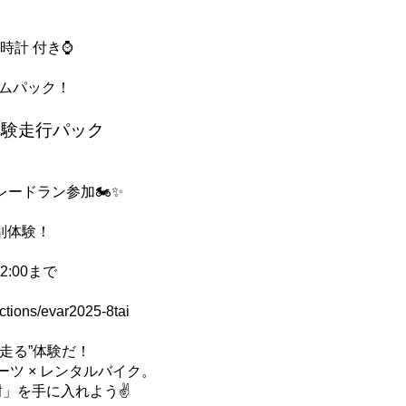
時計 付き⌚
アムパック！
ン体験走行パック
レードラン参加🏍️✨
特別体験！
2:00まで
ections/evar2025-8tai
走る”体験だ！
ーツ × レンタルバイク。
」を手に入れよう✌️