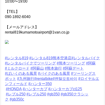
10:00〜19:00
【TEL】
090-1892-6040
【メールアドレス】
rental819kumamotoairport@1van.co.jp　　　　　　　　
#レンタル819
#レンタル819熊本空港店
#レンタルバイク
#レンタルバイクでツーリング
#熊本ツーリング
#阿蘇
#ミルクロード
#阿蘇山
#熊本旅行
#阿蘇デート
#ばいくのある風景
#バイクのある風景
#ツーリングス
ポット
#九州旅行
#rentalbike
#렌탈오토바이
#ロイヤルエ
ンフィールド
#ハンター350
 ⁡
⁡ 
#HONDA
⁡ 
#ハンターカブ
#ハンターカブct125
 ⁡
⁡ 
#レブル250
#レブル250
#gb350
#gb350クラシッ
ク
#gb350c