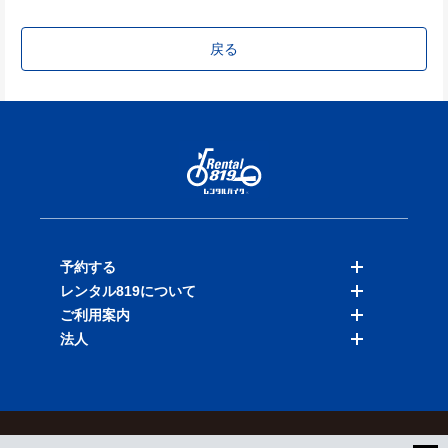
戻る
予約する
レンタル819について
バイクを探す
ご利用案内
店舗を探す
料金表
法人
予約履歴
保険と補償
ご利用ガイド
お知らせ
よくある質問
法人向けサービス
加盟ご希望の方