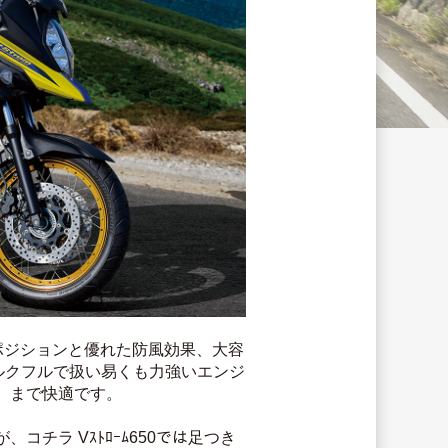
ポジションと優れた防風効果、大容
ルクフルで扱い易くも力強いエンジ
）まで快適です。
ラ Vｽﾄﾛｰﾑ650では足つき