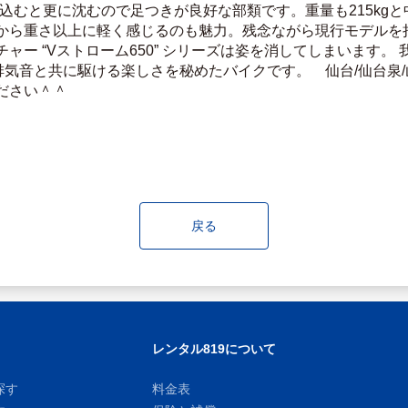
り込むと更に沈むので足つきが良好な部類です。重量も215kg
から重さ以上に軽く感じるのも魅力。残念ながら現行モデルを持
ャー “Vストローム650” シリーズは姿を消してしまいます。
排気音と共に駆ける楽しさを秘めたバイクです。　仙台/仙台泉/
ださい＾＾
戻る
レンタル819について
探す
料金表