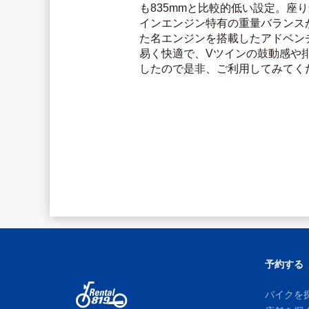
も835mmと比較的低い設定。座
インエンジン特有の重量バランス
た名エンジンを搭載したアドベンチ
易く快適で、Vツインの鼓動感や
したので是非、ご利用してみてく
予約する
バイクを