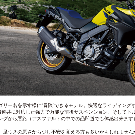
ゴリー名を示す様に“冒険”できるモデル。快適なライディング
般道共に対応した強力で万能な前後サスペンション。そしてト
ングから悪路（アスファルトの中での凸凹道でも体感出来ます
足つきの悪さから少し不安を覚える方も多いかもしれませんが、コチ