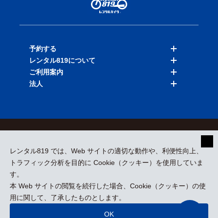
予約する
レンタル819について
バイクを探す
ご利用案内
店舗を探す
料金表
法人
予約履歴
保険と補償
ご利用ガイド
お知らせ
よくある質問
法人向けサービス
加盟ご希望の方
会員規約
プライバシーポリシー
貸渡約款
特定商取引
運営会社
レンタル819 では、Web サイトの適切な動作や、利便性向上、
採用情報
プレスリリース
トラフィック分析を目的に Cookie（クッキー）を使用していま
す。
本 Web サイトの閲覧を続行した場合、Cookie（クッキー）の使
kizuki Rental Service © All Rights Reserved.
用に関して、了承したものとします。
OK