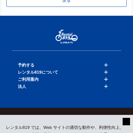
戻る
予約する
レンタル819について
バイクを探す
ご利用案内
店舗を探す
料金表
法人
予約履歴
保険と補償
ご利用ガイド
お知らせ
よくある質問
法人向けサービス
加盟ご希望の方
会員規約
プライバシーポリシー
貸渡約款
特定商取引
運営会社
レンタル819 では、Web サイトの適切な動作や、利便性向上、
採用情報
プレスリリース