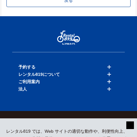
戻る
予約する
レンタル819について
バイクを探す
ご利用案内
店舗を探す
料金表
法人
予約履歴
保険と補償
ご利用ガイド
お知らせ
よくある質問
法人向けサービス
加盟ご希望の方
会員規約
プライバシーポリシー
貸渡約款
特定商取引
運営会社
レンタル819 では、Web サイトの適切な動作や、利便性向上、
採用情報
プレスリリース