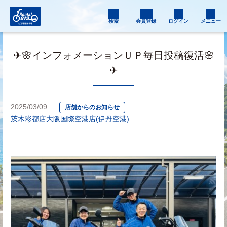
検索
会員登録
ログイン
メニュー
✈🌸インフォメーションＵＰ毎日投稿復活🌸
✈
2025/03/09
店舗からのお知らせ
茨木彩都店
大阪国際空港店(伊丹空港)