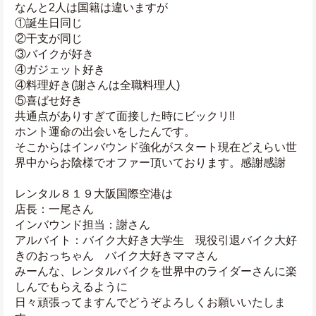
なんと2人は国籍は違いますが
①誕生日同じ
②干支が同じ
③バイクが好き
④ガジェット好き
④料理好き(謝さんは全職料理人)
⑤喜ばせ好き
共通点がありすぎて面接した時にビックリ!!
ホント運命の出会いをしたんです。
そこからはインバウンド強化がスタート現在どえらい世
界中からお陰様でオファー頂いております。感謝感謝
レンタル８１９大阪国際空港は
店長：一尾さん
インバウンド担当：謝さん
アルバイト：バイク大好き大学生　現役引退バイク大好
きのおっちゃん　バイク大好きママさん
みーんな、レンタルバイクを世界中のライダーさんに楽
しんでもらえるように
日々頑張ってますんでどうぞよろしくお願いいたしま