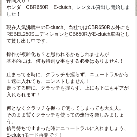
仲間入り！
ホンダ　CBR650R　E-clutch、
レンタル貸出し開始しま
した！
現在人気沸騰中のE-clutch、当社ではCBR650R以外にも
REBEL250SエディションとCB650RがE-clutch車両とし
て貸し出し中です。
操作が複雑化も？と思われるかもしれませんが
基本的には、何も特別な事をする必要はありません！
止まってる時に、クラッチを握らず、ニュートラルから
１速に入れても、エンストしません！
走ってる時に、クラッチを握らず、上にも下にもギアが
入れられます！
何となくクラッチを握って使ってしまっても大丈夫。
そのまま暫くクラッチを使っての走行を楽しみましょ
う。
信号待ちで止まった時にニュートラルに入れましょう、
E-clutchモード再開です！