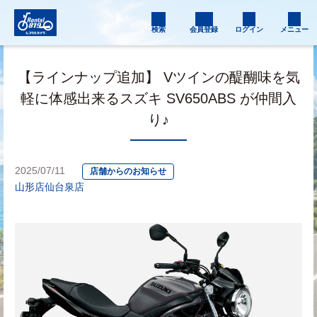
検索
会員登録
ログイン
メニュー
【ラインナップ追加】 Vツインの醍醐味を気
軽に体感出来るスズキ SV650ABS が仲間入
り♪
2025/07/11
店舗からのお知らせ
山形店
仙台泉店