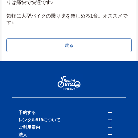
りは痛快で快適です♪
気軽に大型バイクの乗り味を楽しめる1台。オススメで
す♪
戻る
予約する
レンタル819について
バイクを探す
ご利用案内
店舗を探す
料金表
法人