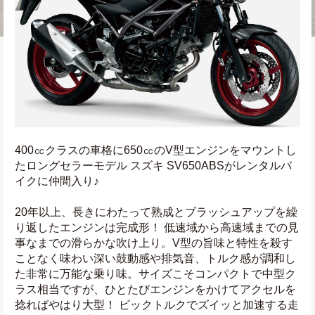
400㏄クラスの車格に650㏄のV型エンジンをマウントし
たロングセラーモデル スズキ SV650ABSがレンタルバ
イクに仲間入り♪
20年以上、長きにわたって熟成とブラッシュアップを繰
り返したエンジンは完成形！ 低速域から高速域までの見
事なまでの滑らかな吹け上り。V型の旨味と特性を殺す
ことなく味わい深い鼓動感や排気音、トルク感が調和し
た非常に万能な乗り味。サイズこそコンパクトで中型ク
ラス相当ですが、ひとたびエンジンをかけてアクセルを
捻ればやはり大型！ ビックトルクでズイッと加速する走